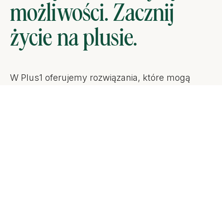
możliwości. Zacznij
życie na plusie.
W Plus1 oferujemy rozwiązania, które mogą
ułatwić zarządzanie zobowiązaniami poprzez
połączenie wybranych rat w jedno finansowanie.
Dbamy o przejrzyste warunki oferty i jasne
zasady współpracy, dzięki czemu możesz
świadomie zaplanować sposób spłaty swoich
zobowiązań i wrócić do finansowej równowagi.