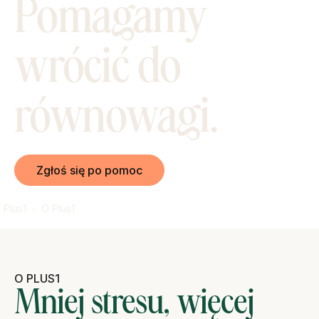
Pomagamy
wrócić do
równowagi.
Zgłoś się po pomoc
Plus1
O Plus1
O PLUS1
Mniej stresu, więcej