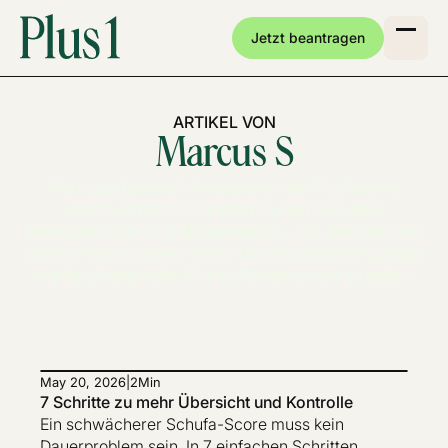
Jetzt beantragen
ARTIKEL VON
Marcus S
Marcus arbeitet als Finanztexter bei Plus1 und ist
verantwortlich für Inhalte rund um Schulden,
Ratenzahlungen und Alltagfinanzen – mit dem Ziel, den
Leserinnen und Lesern mehr Klarheit, bessere Kontrolle
und langfristig mehr Plus im Portemonnaie zu geben.
May 20, 2026
|
2
Min
7 Schritte zu mehr Übersicht und Kontrolle
Ein schwächerer Schufa-Score muss kein
Dauerproblem sein. In 7 einfachen Schritten