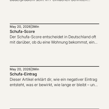
zeigen wir dir, wie du wieder mehr Übersicht,
Kontrolle und Luft im Monat bekommst – ohne
Tricks, dafür mit einem klaren Plan.
May 20, 2026
|
3
Min
Schufa-Score
Der Schufa-Score entscheidet in Deutschland oft
mit darüber, ob du eine Wohnung bekommst, einen
Kredit abschließen kannst oder einen neuen
Handyvertrag erhältst. Seit 2026 gibt es ein
neues, transparenteres Bewertungssystem: Der
Score wird als Punktwert dargestellt und lässt sich
im Schufa-Account Schritt für Schritt
May 20, 2026
|
3
Min
Schufa-Eintrag
nachvollziehen.
Dieser Artikel erklärt dir, wie ein negativer Eintrag
entsteht, was er bewirkt, wie lange er bleibt – und
wie du aktiv dagegen vorgehen kannst.