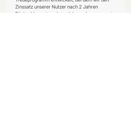
Zinssatz unserer Nutzer nach 2 Jahren
Rückzahlung einmal pro Jahr senken, wenn sie
ihren Rückzahlungsplan einhalten. Das
reduziert die Zinskosten im Laufe der Zeit und
gibt einen extra Schub in die richtige Richtung.
Straußenfinanzen
Immer mehr Menschen kaufen jetzt und
planen, später zu bezahlen. Und immer mehr
kommen nie dazu, diese Rechnungen zu
begleichen. Stattdessen stecken sie den Kopf in
den Sand. Bei Plus1 nennen wir das
Straußenfinanzen. Wir haben bereits