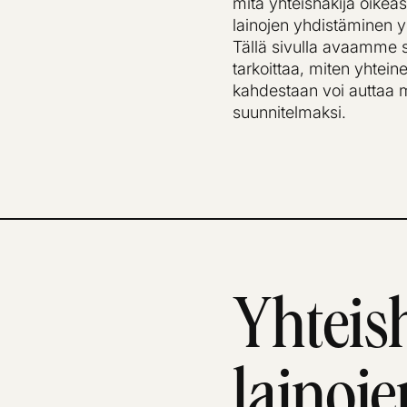
mitä yhteishakija oikeas
lainojen yhdistäminen yh
Tällä sivulla avaamme se
tarkoittaa, miten yhteine
kahdestaan voi auttaa m
suunnitelmaksi.
Yhteish
lainoje