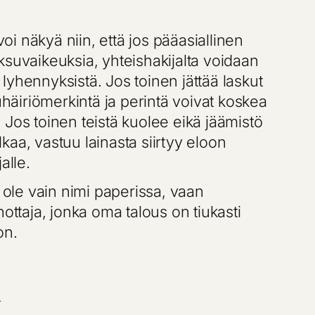
i näkyä niin, että jos pääasiallinen
ksuvaikeuksia, yhteishakijalta voidaan
lyhennyksistä. Jos toinen jättää laskut
äiriömerkintä ja perintä voivat koskea
 Jos toinen teistä kuolee eikä jäämistö
kaa, vastuu lainasta siirtyy eloon
alle.
i ole vain nimi paperissa, vaan
nottaja, jonka oma talous on tiukasti
on.
n