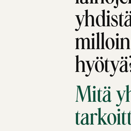
yhdist
milloin
hyötyä
Mitä y
tarkoit