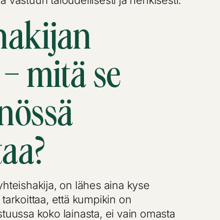
 vastuun taloudellisesti ja henkisesti.
hakijan
– mitä se
nössä
taa?
yhteishakija, on lähes aina kyse
tarkoittaa, että kumpikin on
stuussa koko lainasta, ei vain omasta