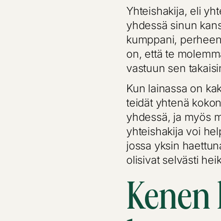
Yhteishakija, eli yht
yhdessä sinun kanss
kumppani, perheenj
on, että te molemma
vastuun sen takais
Kun lainassa on kaks
teidät yhtenä kokon
yhdessä, ja myös m
yhteishakija voi hel
jossa yksin haettun
olisivat selvästi he
Kenen 