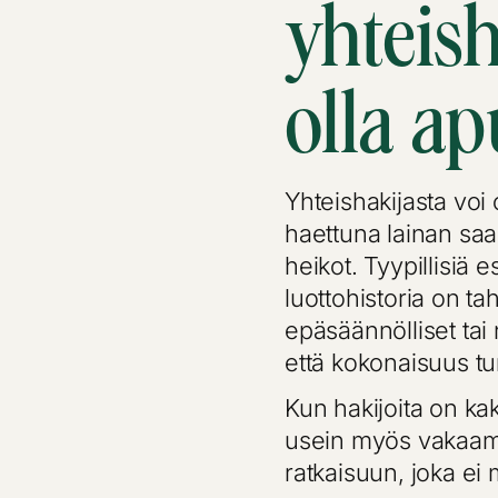
yhteish
olla ap
Yhteishakijasta voi o
haettuna lainan saa
heikot. Tyypillisiä e
luottohistoria on tah
epäsäännölliset tai 
että kokonaisuus tu
Kun hakijoita on ka
usein myös vakaam
ratkaisuun, joka ei