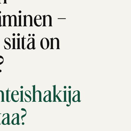
äminen –
 siitä on
?
hteishakija
taa?