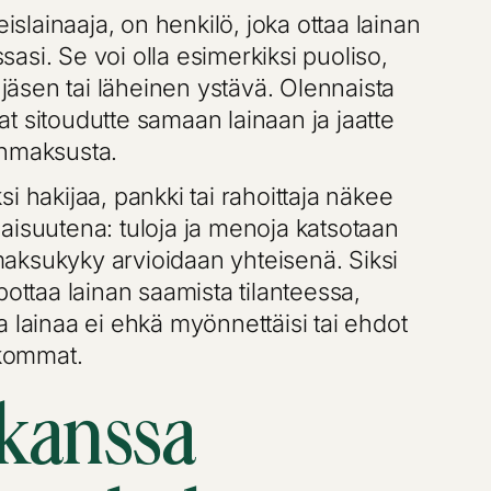
eislainaaja, on henkilö, joka ottaa lainan
asi. Se voi olla esimerkiksi puoliso,
äsen tai läheinen ystävä. Olennaista
t sitoudutte samaan lainaan ja jaatte
inmaksusta.
i hakijaa, pankki tai rahoittaja näkee
aisuutena: tuloja ja menoja katsotaan
aksukyky arvioidaan yhteisenä. Siksi
pottaa lainan saamista tilanteessa,
a lainaa ei ehkä myönnettäisi tai ehdot
ikommat.
kanssa