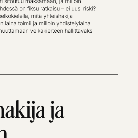
ti sitoutuu maksamaan, ja milloin
dessä on fiksu ratkaisu – ei uusi riski?
lkokielellä, mitä yhteishakija
n laina toimii ja milloin yhdistelylaina
uuttamaan velkakierteen hallittavaksi
akija ja
n