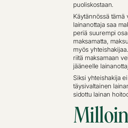
puoliskostaan.
Käytännössä tämä vo
lainanottaja saa ma
periä suurempi osa 
maksamatta, maksuh
myös yhteishakijaa.
riitä maksamaan vel
jääneelle lainanottaj
Siksi yhteishakija e
täysivaltainen laina
sidottu lainan hoito
Milloi