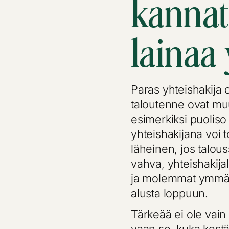
kannat
lainaa
Paras yhteishakija
taloutenne ovat muut
esimerkiksi puoliso 
yhteishakijana voi 
läheinen, jos talou
vahva, yhteishakijal
ja molemmat ymmärt
alusta loppuun.
Tärkeää ei ole vain 