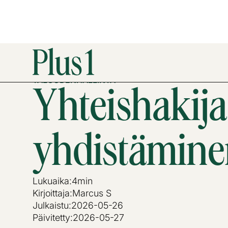
TALOUDENHALLINTA
Yhteishakija
yhdistämin
Lukuaika:
4
min
Kirjoittaja:
Marcus S
Julkaistu:
2026-05-26
Päivitetty:
2026-05-27