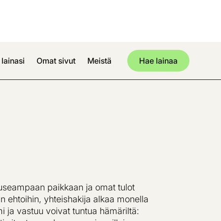
lainasi
Omat sivut
Meistä
Hae lainaa
 useampaan paikkaan ja omat tulot
iin ehtoihin, yhteishakija alkaa monella
i ja vastuu voivat tuntua hämäriltä: