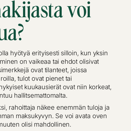
akijasta voi
ua?
lla hyötyä erityisesti silloin, kun yksin
minen on vaikeaa tai ehdot olisivat
simerkkejä ovat tilanteet, joissa
roilla, tulot ovat pienet tai
nykyiset kuukausierät ovat niin korkeat,
ntuu hallitsemattomalta.
ksi, rahoittaja näkee enemmän tuloja ja
man maksukyvyn. Se voi avata oven
 muuten olisi mahdollinen.