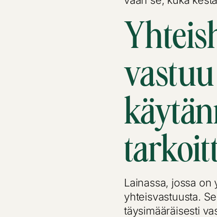
vaan se, kuka kestää
Yhteis
vastuu 
käytän
tarkoit
Lainassa, jossa on 
yhteisvastuusta. Se 
täysimääräisesti va