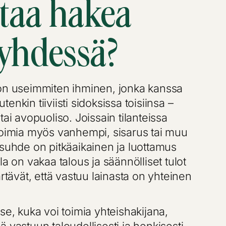
taa hakea
 yhdessä?
 on useimmiten ihminen, jonka kanssa
enkin tiiviisti sidoksissa toisiinsa –
tai avopuoliso. Joissain tilanteissa
toimia myös vanhempi, sisarus tai muu
ssuhde on pitkäaikainen ja luottamus
la on vakaa talous ja säännölliset tulot
ävät, että vastuu lainasta on yhteinen
se, kuka voi toimia yhteishakijana,