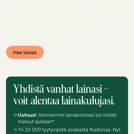
Yhdistelylaina – elämäsi
plussan puolella voi
alkaa tästä!
Hae lainaa
Hakemuksen tekeminen vie vain minuutin, eikä hakemus ole sitova. Voit
tarjouksen jälkeen rauhassa päättää yhdistätkö lainasi.
Yhdistä vanhat lainasi –
voit alentaa lainakulujasi.
Uutuus!
Alennamme lainakorkoasi jos hoidat
maksut ajallaan*
Yli 20 000 tyytyväistä asiakasta Ruotsissa. Nyt