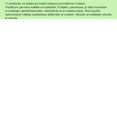
* Lainakorko voi laskea jos hoidat maksusi suunnitelman mukaan.
TrustScore perustuu kaikkiin arvosteluihin Trustpilot -palvelussa, ja ottaa huomioon
arvostelujen ajankohtaisuuden, lukumäärän ja arvostelun tason. Plus1 pyytää
satunnaisesti valittuja asiakkaitaan jättämään arvostelun. Muutoin arvostelujen aitoutta
ei valvota.
Google reviews score perustuu arvosteluihin joista osa voi olla verifoimattomia
mielipiteitä.
ELÄMÄÄ PLUSSAN PUOLELLA
Alennamme
lainakorkoasi jos hoidat
maksut ajoissa.
Me sitoudumme sinuun. Ja jos hoidat oman osuutesi, on