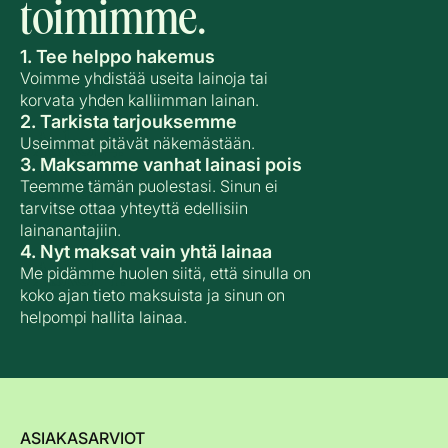
toimimme.
1. Tee helppo hakemus
Askel 1.
Voimme yhdistää useita lainoja tai
korvata yhden kalliimman lainan.
2. Tarkista tarjouksemme
Askel 2.
Useimmat pitävät näkemästään.
3. Maksamme vanhat lainasi pois
Askel 3.
Teemme tämän puolestasi. Sinun ei
tarvitse ottaa yhteyttä edellisiin
lainanantajiin.
4. Nyt maksat vain yhtä lainaa
Askel 4.
Me pidämme huolen siitä, että sinulla on
koko ajan tieto maksuista ja sinun on
helpompi hallita lainaa.
ASIAKASARVIOT