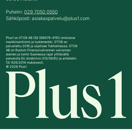
Puhelin:
029 7050 0550
Sähköposti: asiakaspalvelu@plus1.com
Plus1 on 0TO9 AB (SE 556976-4110) omistama
markkinointinimi ja tuotemerkki. 0TO9 on
perustettu 2016 ja sijaitsee Tukholmassa. 0TO9
AB on Ruotsin Finanssivalvonnan valvonnan
alainen ja toimii Suomessa rajat ylittävällä
palvelulla EU direktiivin 013/36/EU ja artikkelin
13/ 926/2014 mukaisesti.
© 2026 Plus1