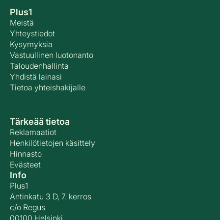
ratkaista kevyemmillä keinoilla – ennen kuin tarvitsee
Plus1
turvautua tuomioistuimen päätökseen.
Meistä
Yhteystiedot
Kysymyksia
Vastuullinen luotonanto
Taloudenhallinta
Yhdistä lainasi
Tietoa yhteishakijalle
Tärkeää tietoa
Reklamaatiot
Henkilötietojen käsittely
Hinnasto
Evästeet
Info
Plus1
Antinkatu 3 D, 7. kerros
c/o Regus
00100 Helsinki