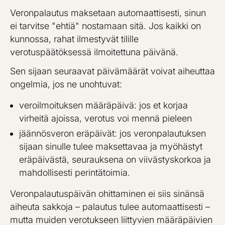
Veronpalautus maksetaan automaattisesti, sinun
ei tarvitse "ehtiä" nostamaan sitä. Jos kaikki on
kunnossa, rahat ilmestyvät tilille
verotuspäätöksessä ilmoitettuna päivänä.
Sen sijaan seuraavat päivämäärät voivat aiheuttaa
ongelmia, jos ne unohtuvat:
veroilmoituksen määräpäivä: jos et korjaa
virheitä ajoissa, verotus voi mennä pieleen
jäännösveron eräpäivät: jos veronpalautuksen
sijaan sinulle tulee maksettavaa ja myöhästyt
eräpäivästä, seurauksena on viivästyskorkoa ja
mahdollisesti perintätoimia.
Veronpalautuspäivän ohittaminen ei siis sinänsä
aiheuta sakkoja – palautus tulee automaattisesti –
mutta muiden verotukseen liittyvien määräpäivien