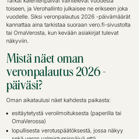
Tarkat kalenteripäivät vaihtelevat vuodesta
toiseen, ja Verohallinto julkaisee ne erikseen joka
vuodelle. Siksi veronpalautus 2026 -päivämäärät
kannattaa aina tarkistaa suoraan vero.fi-sivustolta
tai OmaVerosta, kun kevään asiakirjat tulevat
näkyviin.
Mistä näet oman
veronpalautus 2026 -
päiväsi?
Oman aikataulusi näet kahdesta paikasta:
esitäytetystä veroilmoituksesta (paperilla tai
OmaVerossa)
lopullisesta verotuspäätöksestä, jossa näkyy
sekä veron valmistumispäivä että