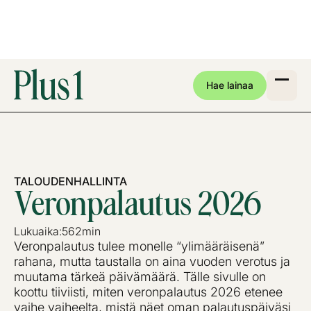
Hae lainaa
TALOUDENHALLINTA
Veronpalautus 2026
Lukuaika:
562
min
Veronpalautus tulee monelle “ylimääräisenä”
rahana, mutta taustalla on aina vuoden verotus ja
muutama tärkeä päivämäärä. Tälle sivulle on
koottu tiiviisti, miten veronpalautus 2026 etenee
vaihe vaiheelta, mistä näet oman palautuspäiväsi