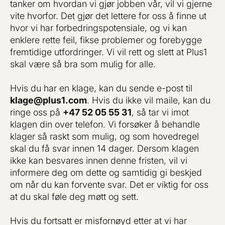
tanker om hvordan vi gjør jobben vår, vil vi gjerne
vite hvorfor. Det gjør det lettere for oss å finne ut
hvor vi har forbedringspotensiale, og vi kan
enklere rette feil, fikse problemer og forebygge
fremtidige utfordringer. Vi vil rett og slett at Plus1
skal være så bra som mulig for alle.
Hvis du har en klage, kan du sende e-post til
klage@plus1.com
. Hvis du ikke vil maile, kan du
ringe oss på
+47 52 05 55 31
, så tar vi imot
klagen din over telefon. Vi forsøker å behandle
klager så raskt som mulig, og som hovedregel
skal du få svar innen 14 dager. Dersom klagen
ikke kan besvares innen denne fristen, vil vi
informere deg om dette og samtidig gi beskjed
om når du kan forvente svar. Det er viktig for oss
at du skal føle deg møtt og sett.
Hvis du fortsatt er misfornøyd etter at vi har