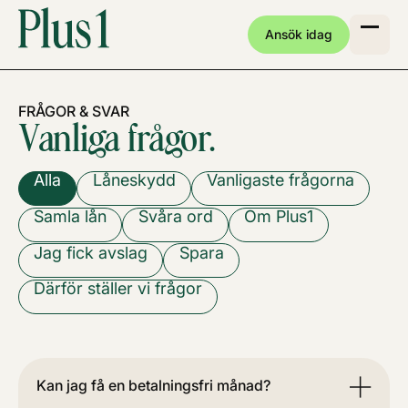
Ansök idag
FRÅGOR & SVAR
Vanliga frågor.
Alla
Låneskydd
Vanligaste frågorna
Samla lån
Svåra ord
Om Plus1
Jag fick avslag
Spara
Därför ställer vi frågor
Kan jag få en betalningsfri månad?