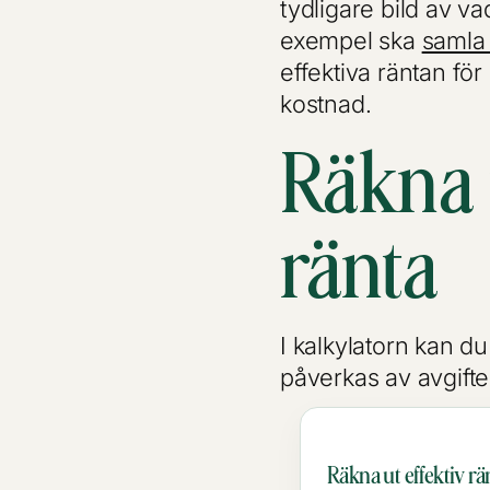
tydligare bild av vad 
exempel ska
samla 
effektiva räntan för
kostnad.
Räkna u
ränta
I kalkylatorn kan du
påverkas av avgifte
Räkna ut effektiv rä