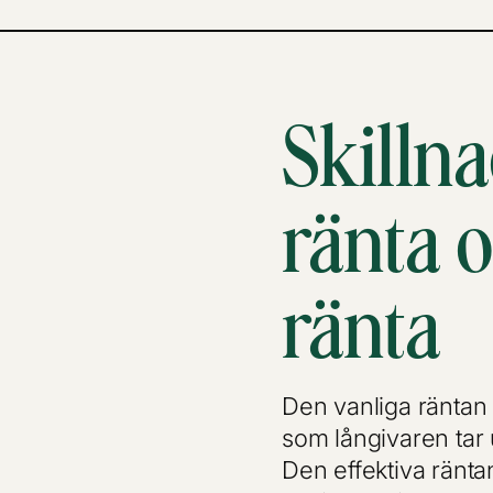
Skilln
ränta o
ränta
Den vanliga räntan 
som långivaren tar u
Den effektiva räntan