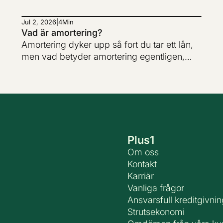
Jul 2, 2026
|
4
Min
Vad är amortering?
Amortering dyker upp så fort du tar ett lån,
men vad betyder amortering egentligen,
och hur funkar det i praktiken? Här går vi
igenom allt om amortering av lån, med
fokus på privatlån, men också hur
amortering på bolån och belåningsgrad
hänger ihop.
Plus1
Om oss
Kontakt
Karriär
Vanliga frågor
Ansvarsfull kreditgivnin
Strutsekonomi