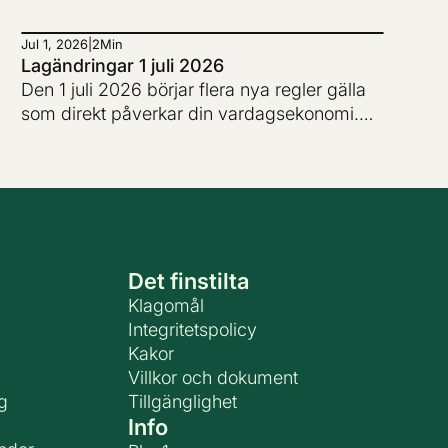
Jul 1, 2026
|
2
Min
Lagändringar 1 juli 2026
Den 1 juli 2026 börjar flera nya regler gälla
som direkt påverkar din vardagsekonomi.
Närboende till nya vindkraftverk kan få
skattefri ersättning och skatten på bensin
och diesel sänks tillfälligt. Samtidigt införs
ett statligt stödpaket som gör det möjligt för
regionerna att halvera priset på månadskort
i kollektivtrafiken under andra halvåret 2026.
Det finstilta
För många hushåll betyder det här ett
välbehövligt andrum.
Klagomål
Integritetspolicy
Kakor
Villkor och dokument
g
Tillgänglighet
Info