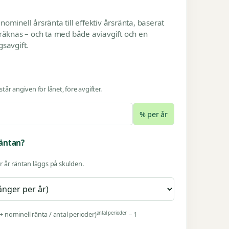
ominell årsränta till effektiv årsränta, baserat
räknas – och ta med både aviavgift och en
savgift.
år angiven för lånet, före avgifter.
% per år
räntan?
 år räntan läggs på skulden.
antal perioder
 + nominell ränta / antal perioder)
− 1