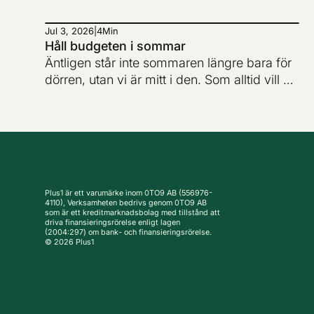
Jul 3, 2026
|
4
Min
Håll budgeten i sommar
Äntligen står inte sommaren längre bara för
dörren, utan vi är mitt i den. Som alltid vill vi
svenskar hitta på så mycket som möjligt
under sommaren, vilket inte alls är konstigt i
och med hur mörkt resten av året brukar
vara.
Plus1 är ett varumärke inom 0TO9 AB (556976-
4110), Verksamheten bedrivs genom 0TO9 AB
som är ett kreditmarknadsbolag med tillstånd att
driva finansieringsrörelse enligt lagen
(2004:297) om bank- och finansieringsrörelse.
© 2026 Plus1