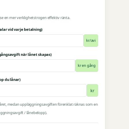
l se en mer verklighetstrogen effektiv ränta.
alar vid varje betalning)
kr/avi
ångsavgift när lånet skapas)
kr en gång
pp du lånar)
kr
 året, medan uppläggningsavgiften förenklat räknas som en
äggningsavgift / lånebelopp).