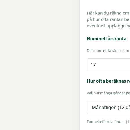
Här kan du räkna om n
på hur ofta räntan be
eventuell uppläggning
Nominell årsränta
Den nominella ränta som st
Hur ofta beräknas 
Välj hur många gånger per
Formel: effektiv ränta = (1