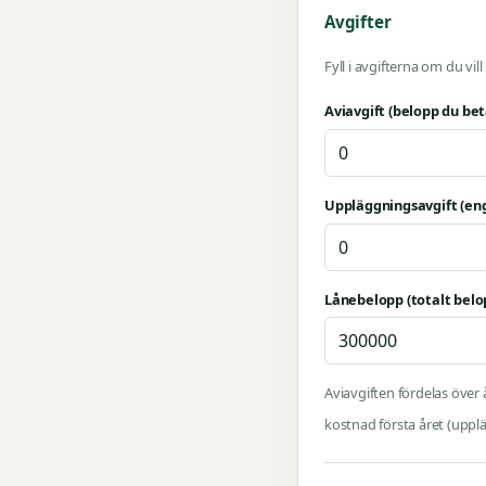
Avgifter
Fyll i avgifterna om du vil
Aviavgift (belopp du bet
Uppläggningsavgift (eng
Lånebelopp (totalt belo
Aviavgiften fördelas över
kostnad första året (uppl