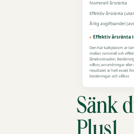
Nominell årsränta
Effektiv årsränta (uta
Årlig avgiftsandel (a
Effektiv årsränta 
Den här kalkylatorn är tän
mellan nominell och effekt
lånekostnaden. Beräkninga
villkor, avrundningar elle
resultatet är helt exakt fö
beräkningar och villkor.
Sänk d
Plus1