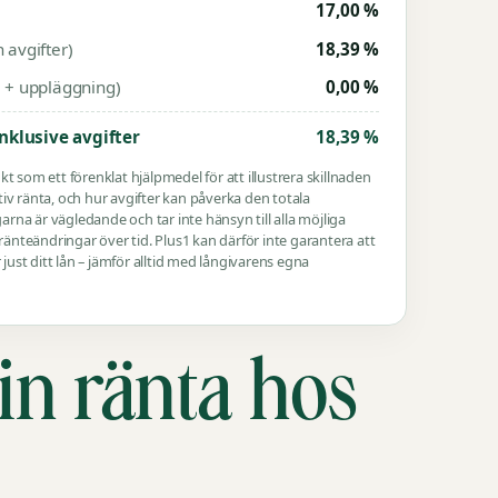
17,00 %
n avgifter)
18,39 %
vi + uppläggning)
0,00 %
inklusive avgifter
18,39 %
kt som ett förenklat hjälpmedel för att illustrera skillnaden
iv ränta, och hur avgifter kan påverka den totala
rna är vägledande och tar inte hänsyn till alla möjliga
r ränteändringar över tid. Plus1 kan därför inte garantera att
r just ditt lån – jämför alltid med långivarens egna
in ränta hos