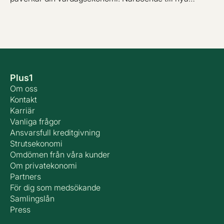
vindkraftverk kan få skattefri ersättning och skatten på
bensin och diesel sänks tillfälligt. Samtidigt införs ett
statligt stödpaket som gör det möjligt för regionerna att
halvera priset på månadskort i kollektivtrafiken under
andra halvåret 2026. För många hushåll betyder det här
ett välbehövligt andrum.
Plus1
Om oss
Kontakt
Karriär
Vanliga frågor
Ansvarsfull kreditgivning
Strutsekonomi
Omdömen från våra kunder
Om privatekonomi
Partners
För dig som medsökande
Samlingslån
Press