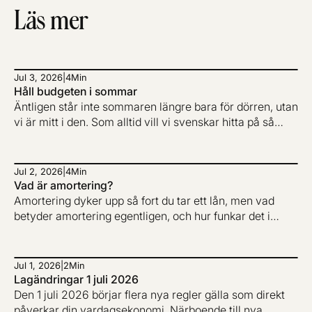
Läs mer
Jul 3, 2026
|
4
Min
Håll budgeten i sommar
Äntligen står inte sommaren längre bara för dörren, utan
vi är mitt i den. Som alltid vill vi svenskar hitta på så
mycket som möjligt under sommaren, vilket inte alls är
konstigt i och med hur mörkt resten av året brukar vara.
Jul 2, 2026
|
4
Min
Vad är amortering?
Amortering dyker upp så fort du tar ett lån, men vad
betyder amortering egentligen, och hur funkar det i
praktiken? Här går vi igenom allt om amortering av lån,
med fokus på privatlån, men också hur amortering på
bolån och belåningsgrad hänger ihop.
Jul 1, 2026
|
2
Min
Lagändringar 1 juli 2026
Den 1 juli 2026 börjar flera nya regler gälla som direkt
påverkar din vardagsekonomi. Närboende till nya