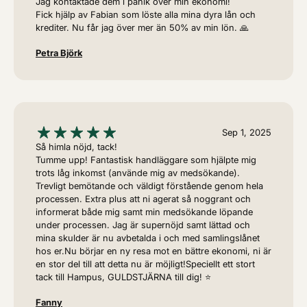
Jag kontaktade dem i panik över min ekonomi!
Fick hjälp av Fabian som löste alla mina dyra lån och
krediter. Nu får jag över mer än 50% av min lön. 🙏
Petra Björk
Sep 1, 2025
Så himla nöjd, tack!
Tumme upp! Fantastisk handläggare som hjälpte mig
trots låg inkomst (använde mig av medsökande).
Trevligt bemötande och väldigt förstående genom hela
processen. Extra plus att ni agerat så noggrant och
informerat både mig samt min medsökande löpande
under processen. Jag är supernöjd samt lättad och
mina skulder är nu avbetalda i och med samlingslånet
hos er.Nu börjar en ny resa mot en bättre ekonomi, ni är
en stor del till att detta nu är möjligt!Speciellt ett stort
tack till Hampus, GULDSTJÄRNA till dig! ⭐️
Fanny