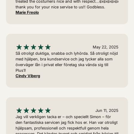
treated the costumers nice and with respect...👍👍👍👍👍
thank you for your nice servise to us!! Godbless.
Marie Freolo
May 22, 2025
Så otroligt duktiga, snabba och lyhörda. Så otroligt nöjd
med hjälpen, bra kundservice och jag tycker alla som
överväger lån i privat eller företag ska vända sig till
Plus1!
Cindy Viberg
Jun 11, 2025
Jag vill verkligen tacka er – och speciellt Simon – för
den fantastiska servicen jag fick hos er. Han var otroligt
hjälpsam, professionell och respektfull genom hela
processen. Det kändes tryggt och smidigt från början till