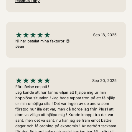
Rasmus Tony
Sep 18, 2025
Ni har betalat mina fakturor 😍
Jean
Sep 20, 2025
Förståelse empati !
Jag kände att här fanns viljan att hjälpa mig ur min
hopplösa situation ! Jag hade tappat tron på att få hjälp
ur min omöjliga sits ! Det var ingen av de andra som
förstod hur illa det var, men då hörde jag från Plus1 att
dom va villiga att hjälpa mig ! Kunde knappt tro det var
sant, men det va sant, nu kan jag se fram emot bättre
dagar och få ordning på ekonomin ! Är oerhört tacksam
för den fina omtanke och assistans jag har fått, särskilt