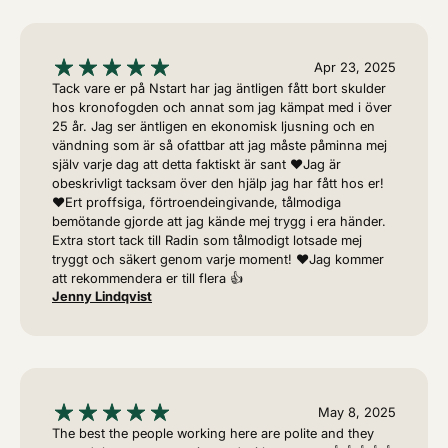
Apr 23, 2025
Tack vare er på Nstart har jag äntligen fått bort skulder
hos kronofogden och annat som jag kämpat med i över
25 år. Jag ser äntligen en ekonomisk ljusning och en
vändning som är så ofattbar att jag måste påminna mej
själv varje dag att detta faktiskt är sant ❤️Jag är
obeskrivligt tacksam över den hjälp jag har fått hos er!
❤️Ert proffsiga, förtroendeingivande, tålmodiga
bemötande gjorde att jag kände mej trygg i era händer.
Extra stort tack till Radin som tålmodigt lotsade mej
tryggt och säkert genom varje moment! ❤️Jag kommer
att rekommendera er till flera 👍
Jenny Lindqvist
May 8, 2025
The best the people working here are polite and they