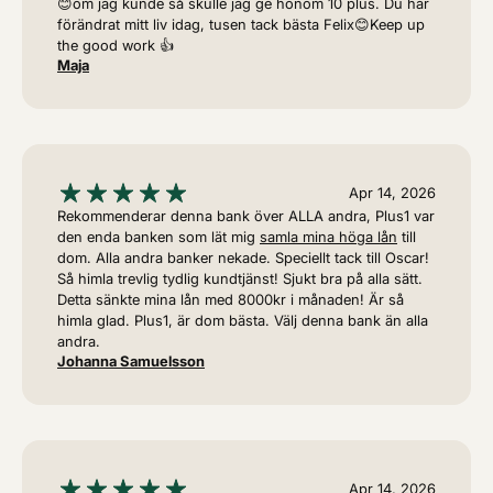
😊om jag kunde så skulle jag ge honom 10 plus. Du har
förändrat mitt liv idag, tusen tack bästa Felix😊Keep up
the good work 👍
Maja
Apr 14, 2026
Rekommenderar denna bank över ALLA andra, Plus1 var
den enda banken som lät mig
samla mina höga lån
till
dom. Alla andra banker nekade. Speciellt tack till Oscar!
Så himla trevlig tydlig kundtjänst! Sjukt bra på alla sätt.
Detta sänkte mina lån med 8000kr i månaden! Är så
himla glad. Plus1, är dom bästa. Välj denna bank än alla
andra.
Johanna Samuelsson
Apr 14, 2026