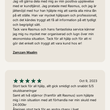
Jag vill gärna dela med mig av min positiva upplevelse
med er kundtjänst. Jag pratade med Rasmus, och jag är
jättenöjd med hur han hjälpte mig att samla alla mina lån
på ett ställe. Han var mycket hjälpsam och professionell,
och det kändes tryggt att få all information på ett tydligt
och begripligt sätt.
Tack vare Rasmus och hans fantastiska service känner
jag mig nu mycket mer organiserad och lugn över min
ekonomiska situation. Tack för all hjälp och för att ni
gör det enkelt och tryggt att vara kund hos er!
Zamzam Maalim
Oct 9, 2023
Stort tack för all hjälp, allt gick smidigt och snabbt 5/5
skuldsaneringar
Samt att två stjärnor (framför allt Rasmus) som hjälpte
mig i min situation med att förhandla ner min skuld med
24.000kr
Återigen stort tack för en andra chans i livet